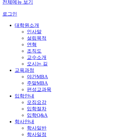
전체메뉴 보기
로그인
대학원소개
인사말
설립목적
연혁
조직도
교수소개
오시는 길
교육과정
야간MBA
주말MBA
편성교과목
입학안내
모집요강
입학절차
입학Q&A
학사안내
학사일반
학사일정