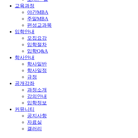
교육과정
야간MBA
주말MBA
편성교과목
입학안내
모집요강
입학절차
입학Q&A
학사안내
학사일반
학사일정
규정
공개강좌
과정소개
강의안내
입학정보
커뮤니티
공지사항
자료실
갤러리